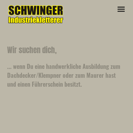
Wir suchen dich,
... wenn Du eine handwerkliche Ausbildung zum
Dachdecker/Klempner oder zum Maurer hast
und einen Führerschein besitzt.